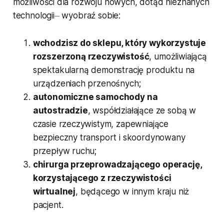
możliwości dla rozwoju nowych, dotąd nieznanych
technologii⏤ wyobraź sobie:
wchodzisz do sklepu, który wykorzystuje
rozszerzoną rzeczywistość
, umożliwiającą
spektakularną demonstrację produktu na
urządzeniach przenośnych;
autonomiczne samochody na
autostradzie
, współdziałające ze sobą w
czasie rzeczywistym, zapewniające
bezpieczny transport i skoordynowany
przepływ ruchu;
chirurga przeprowadzającego operację,
korzystającego z rzeczywistości
wirtualnej
, będącego w innym kraju niż
pacjent.