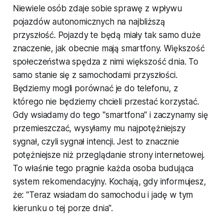
Niewiele osób zdaje sobie sprawę z wpływu
pojazdów autonomicznych na najbliższą
przyszłość. Pojazdy te będą miały tak samo duże
znaczenie, jak obecnie mają smartfony. Większość
społeczeństwa spędza z nimi większość dnia. To
samo stanie się z samochodami przyszłości.
Będziemy mogli porównać je do telefonu, z
którego nie będziemy chcieli przestać korzystać.
Gdy wsiadamy do tego "smartfona" i zaczynamy się
przemieszczać, wysyłamy mu najpotężniejszy
sygnał, czyli sygnał intencji. Jest to znacznie
potężniejsze niż przeglądanie strony internetowej.
To właśnie tego pragnie każda osoba budująca
system rekomendacyjny. Kochają, gdy informujesz,
że: "Teraz wsiadam do samochodu i jadę w tym
kierunku o tej porze dnia".