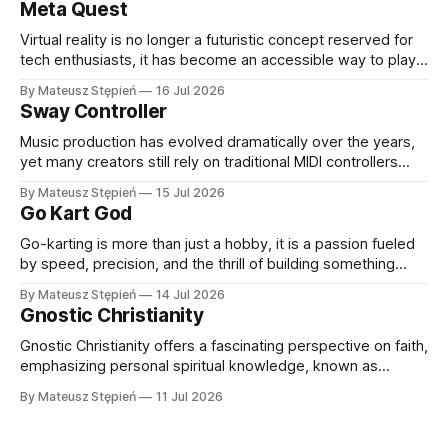
Meta Quest
Virtual reality is no longer a futuristic concept reserved for
tech enthusiasts, it has become an accessible way to play,
learn, work, and connect with others. Thanks to rapid
By Mateusz Stępień
16 Jul 2026
advancements in hardware and software, VR headsets now
Sway Controller
deliver immersive experiences that were once
unimaginable. At the forefront of this evolution
Music production has evolved dramatically over the years,
yet many creators still rely on traditional MIDI controllers
with keys, pads, and knobs. While these tools remain
By Mateusz Stępień
15 Jul 2026
essential, they do not always capture the fluidity and
Go Kart God
expression of a live performance. The Sway Controller from
Audima Labs offers a fresh approach
Go-karting is more than just a hobby, it is a passion fueled
by speed, precision, and the thrill of building something
extraordinary. Whether you are a seasoned racer, a DIY
By Mateusz Stępień
14 Jul 2026
enthusiast, or someone exploring the world of high-
Gnostic Christianity
performance karts for the first time, finding the right
equipment and
Gnostic Christianity offers a fascinating perspective on faith,
emphasizing personal spiritual knowledge, known as
gnosis, over external rituals or religious authority. Emerging
By Mateusz Stępień
11 Jul 2026
in the early centuries of Christianity, Gnostic traditions
present a unique worldview that explores the nature of the
divine, the origins of the material world, and humanity'