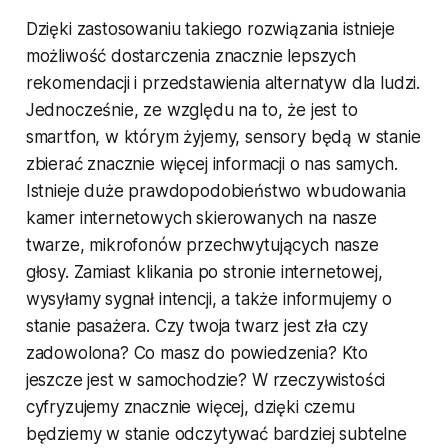
Dzięki zastosowaniu takiego rozwiązania istnieje
możliwość dostarczenia znacznie lepszych
rekomendacji i przedstawienia alternatyw dla ludzi.
Jednocześnie, ze względu na to, że jest to
smartfon, w którym żyjemy, sensory będą w stanie
zbierać znacznie więcej informacji o nas samych.
Istnieje duże prawdopodobieństwo wbudowania
kamer internetowych skierowanych na nasze
twarze, mikrofonów przechwytujących nasze
głosy. Zamiast klikania po stronie internetowej,
wysyłamy sygnał intencji, a także informujemy o
stanie pasażera. Czy twoja twarz jest zła czy
zadowolona? Co masz do powiedzenia? Kto
jeszcze jest w samochodzie? W rzeczywistości
cyfryzujemy znacznie więcej, dzięki czemu
będziemy w stanie odczytywać bardziej subtelne